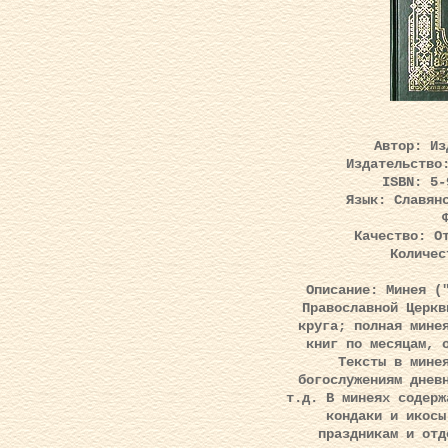
Автор
: Из
Издательство
ISBN
: 5-
Язык
: Славян
Качество
: О
Количес
Описание
: Минея (
Православной Церкв
круга; полная мине
книг по месяцам, 
Тексты в мине
богослужениям днев
т.д. В минеях содерж
кондаки и икосы
праздникам и отд