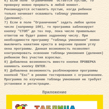
6) Если поле "Ограничение" остаётся пустым, то
проверку можно прервать в любой момент.
Рекомендуется оставлять пустым, когда ребенок
только начинает осваивать таблицу умножения
(деления).
7) Если в поле "Ограничение" задать любое целое
число (например 100), то программа заблокирует
кнопку "СТОП" до тех пор, пока число правильных
ответов не будет равно заданному числу. При
необходимости программу "таблица умножения" можно
выключить нажатием креста в верхнем правом углу
окна программы. Данная возможность позволяет
контролировать освоение таблицы умножения (деления)
ребенком без участия взрослых.
8) Добавлена возможность вместо кнопки ПРОВЕРКА
нажимать кнопку ENTER.
9) Добавлена возможность разблокировки программы
кнопкой "Esc" в режиме тестирования с ограничением.
Программа по изучению таблицы умножения не требует
установки и регистрации.
Приложение